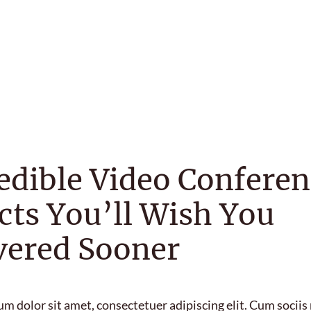
redible Video Confere
cts You’ll Wish You
vered Sooner
m dolor sit amet, consectetuer adipiscing elit. Cum socii