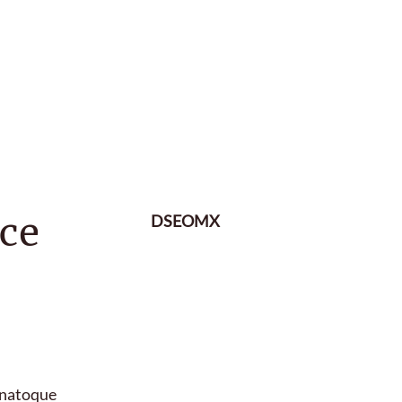
nce
DSEOMX
s natoque