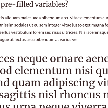
pre-filled variables?
ttis aliquam malesuada bibendum arcu vitae elementum cur
ignissim sodales ut eu sem integer vitae justo eget magna 
ellus vestibulum lorem sed risus ultricies. Nisi scelerisque
augue ut lectus arcu bibendum at varius vel.
ices neque ornare aen
od elementum nisi qu
nd quam adipiscing vi
sagittis nisl rhoncus 
us urna neque viverra