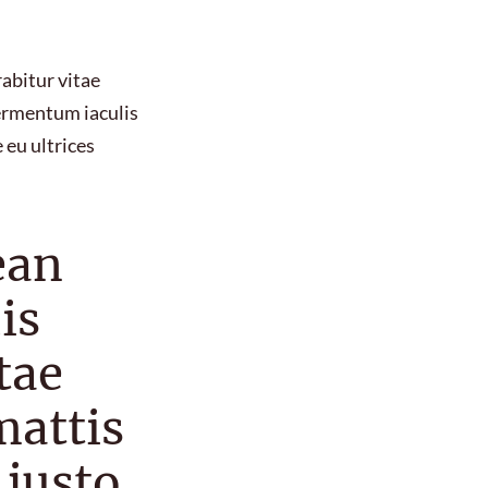
abitur vitae
fermentum iaculis
 eu ultrices
ean
is
tae
mattis
 justo