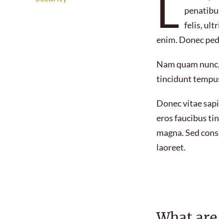
L
penatibu
felis, ul
enim. Donec pede 
Nam quam nunc, b
tincidunt tempu
Donec vitae sapi
eros faucibus tin
magna. Sed conse
laoreet.
What are