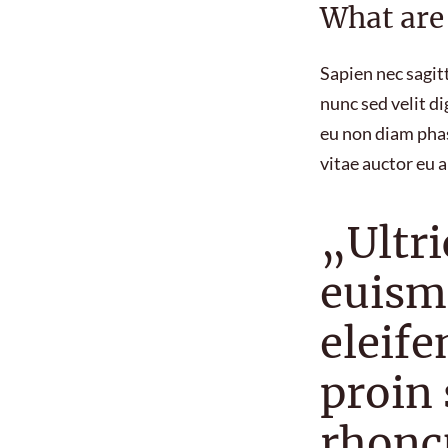
What are 
Sapien nec sagi
nunc sed velit d
eu non diam phas
vitae auctor eu 
„Ultr
euism
eleife
proin 
rhonc