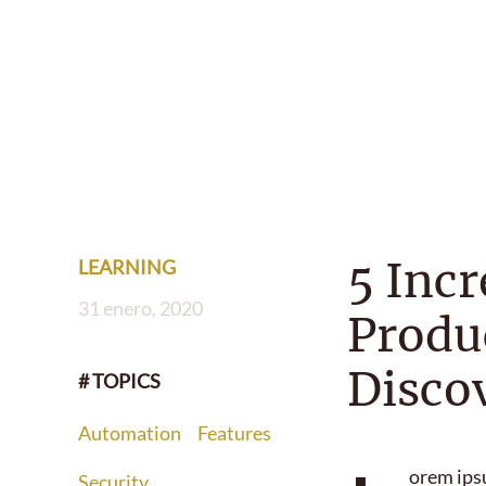
5 Inc
LEARNING
31 enero, 2020
Produ
Disco
# TOPICS
Automation
Features
orem ipsu
Security