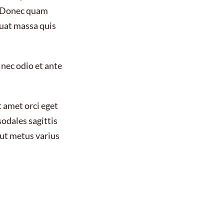
s. Donec quam
quat massa quis
 nec odio et ante
t amet orci eget
sodales sagittis
 ut metus varius