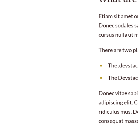
Etiam sit amet or
Donec sodales sa
cursus nulla ut 
There are two pl
The .devstack
The Devstack
Donec vitae sapi
adipiscing elit.
ridiculus mus. D
consequat massa q