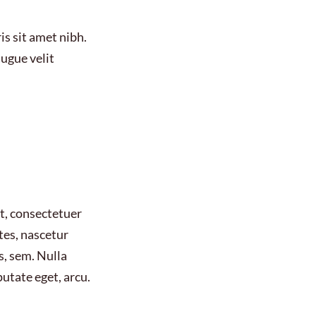
is sit amet nibh.
ugue velit
t, consectetuer
tes, nascetur
s, sem. Nulla
putate eget, arcu.