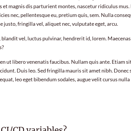
s et magnis dis parturient montes, nascetur ridiculus mu
tricies nec, pellentesque eu, pretium quis, sem. Nulla conse
justo, fringilla vel, aliquet nec, vulputate eget, arcu.
landit vel, luctus pulvinar, hendrerit id, lorem. Maecenas
s?
en ut libero venenatis faucibus. Nullam quis ante. Etiam si
cidunt. Duis leo. Sed fringilla mauris sit amet nibh. Donec 
quat, leo eget bibendum sodales, augue velit cursus nulla
 CI/CD variables?